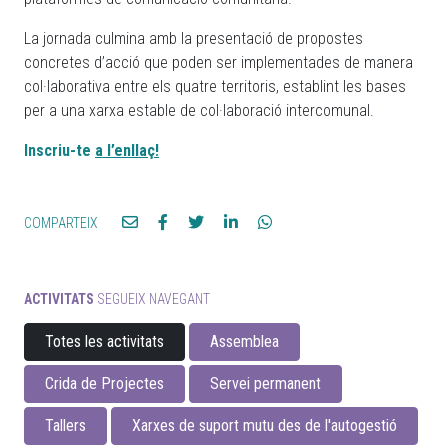
La jornada culmina amb la presentació de propostes
concretes d’acció que poden ser implementades de manera
col·laborativa entre els quatre territoris, establint les bases
per a una xarxa estable de col·laboració intercomunal.
Inscriu-te
a l’enllaç!
COMPARTEIX
ACTIVITATS
SEGUEIX NAVEGANT
Totes les activitats
Assemblea
Crida de Projectes
Servei permanent
Tallers
Xarxes de suport mutu des de l'autogestió