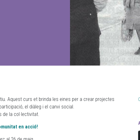
atiu. Aquest curs et brinda les eines per a crear projectes
ticipació, el diàleg i el canvi social.
e la col·lectivitat.
comunitat en acció!
arç al 26 de maig.