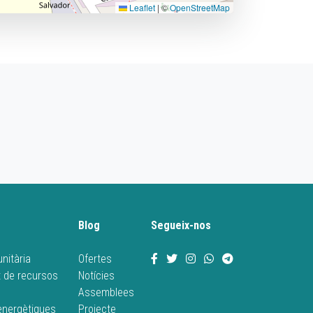
Leaflet
|
©
OpenStreetMap
Blog
Segueix-nos
nitària
Ofertes
 de recursos
Notícies
Assemblees
energètiques
Projecte