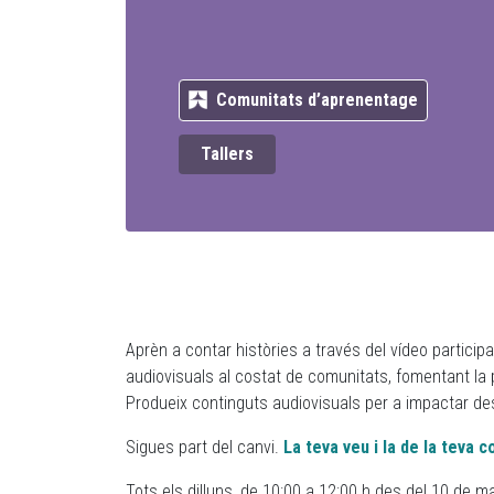
Comunitats d’aprenentage
Tallers
Aprèn a contar històries a través del vídeo particip
audiovisuals al costat de comunitats, fomentant la par
Produeix continguts audiovisuals per a impactar des d
Sigues part del canvi.
La teva veu i la de la teva 
Tots els dilluns, de 10:00 a 12:00 h des del 10 de m