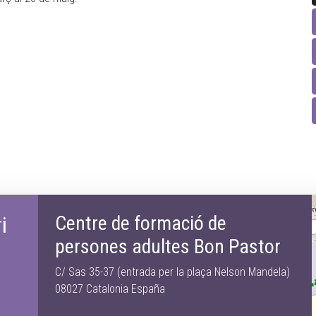
i
Centre de formació de
persones adultes Bon Pastor
C/ Sas 35-37 (entrada per la plaça Nelson Mandela)
08027 Catalonia España