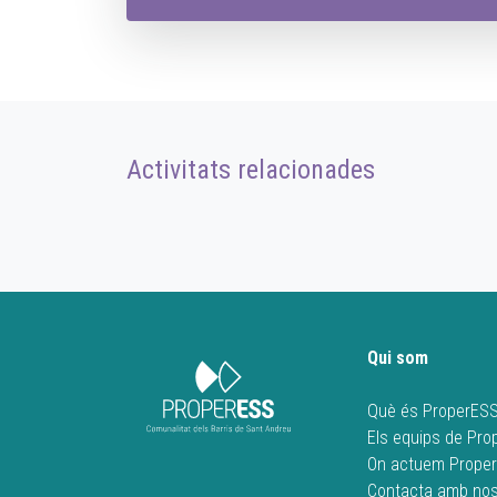
Activitats relacionades
Qui som
Què és ProperES
Els equips de Pr
On actuem Prope
Contacta amb nos