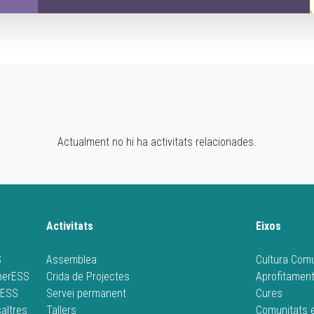
Actualment no hi ha activitats relacionades.
Activitats
Eixos
S
Assemblea
Cultura Comu
operESS
Crida de Projectes
Aprofitament
rESS
Servei permanent
Cures
altres
Tallers
Comunitats 