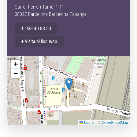
Carrer Ferran Turné, 1-11
08027 Barcelona Barcelona Espanya
T. 933 40 83 50
+ Visita el lloc web
+
−
Leaflet
|
©
OpenStreetMap