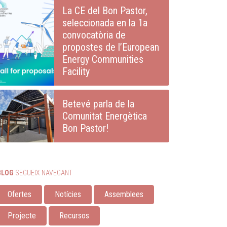
La CE del Bon Pastor,
seleccionada en la 1a
convocatòria de
propostes de l’European
Energy Communities
Facility
Betevé parla de la
Comunitat Energètica
Bon Pastor!
BLOG
SEGUEIX NAVEGANT
Ofertes
Notícies
Assemblees
Projecte
Recursos