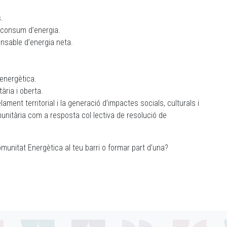
.
 consum d’energia.
ponsable d’energia neta.
 energètica.
ària i oberta.
elament territorial i la generació d’impactes socials, culturals i
unitària com a resposta col·lectiva de resolució de
unitat Energètica al teu barri o formar part d’una?