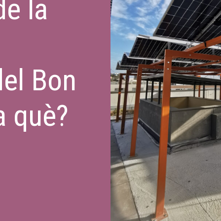
de la
del Bon
a què?