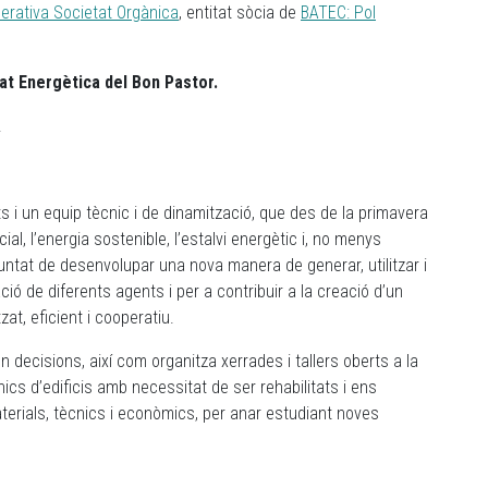
erativa Societat Orgànica
, entitat sòcia de
BATEC: Pol
tat Energètica del Bon Pastor.
.
s i un equip tècnic i de dinamització, que des de la primavera
al, l’energia sostenible, l’estalvi energètic i, no menys
untat de desenvolupar una nova manera de generar, utilitzar i
ió de diferents agents i per a contribuir a la creació d’un
at, eficient i cooperatiu.
 decisions, així com organitza xerrades i tallers oberts a la
ics d’edificis amb necessitat de ser rehabilitats i ens
erials, tècnics i econòmics, per anar estudiant noves