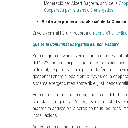
Moderació per Albert Sagrera, soci de la
Coop
Cooperatiu per la transició energètica
.
Visita a la primera instal·lació de la Comuni
Si vols venir al Fòrum, recorda
d’inscriure’t a l’enllaç
Què és la Comunitat Energètica del Bon Pastor?
Som un grup de veïns i veïnes, unes quantes entitat
del 2022 ens reunim per a parlar de transició ecosoci
rellevant, de pobresa energètica. Ho fem amb la vol
gestionar l’energia localment a través de la cooperac
sistema energètic més sostenible, just, descentralitz
Hem constituït un grup motor, que és qui debat i pren
ciutadania en general. A més, realitzem estudis tècn
mantenim actives en la cerca de nous recursos, mat
instal·lacions.
Aquests són els nostres objectius: