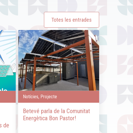
Totes les entrades
Notícies, Projecte
Betevé parla de la Comunitat
Energètica Bon Pastor!
s de