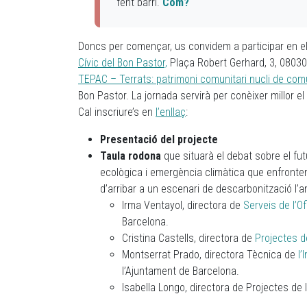
fent barri.
Com?
Doncs per començar, us convidem a participar en e
Cívic del Bon Pastor,
Plaça Robert Gerhard, 3, 08030
TEPAC – Terrats: patrimoni comunitari nucli de com
Bon Pastor. La jornada servirà per conèixer millor el p
Cal inscriure’s en
l’enllaç
:
Presentació del projecte
Taula rodona
que situarà el debat sobre el fu
ecològica i emergència climàtica que enfrontem 
d’arribar a un escenari de descarbonització l’an
Irma Ventayol, directora de
Serveis de l’Of
Barcelona.
Cristina Castells, directora de
Projectes de
Montserrat Prado, directora Tècnica de
l’
l’Ajuntament de Barcelona.
Isabella Longo, directora de Projectes de 