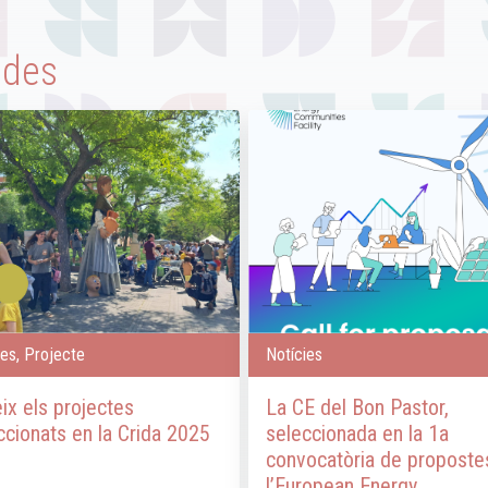
ades
ies, Projecte
Notícies
ix els projectes
La CE del Bon Pastor,
ccionats en la Crida 2025
seleccionada en la 1a
convocatòria de proposte
l’European Energy