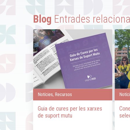
Blog
Entrades relacion
Notícies, Recursos
Notíc
Guia de cures per les xarxes
Cone
de suport mutu
sele