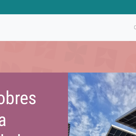
obres
a