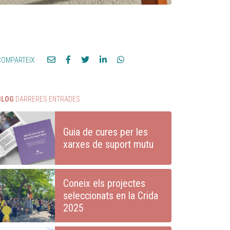
COMPARTEIX
BLOG
DARRERES ENTRADES
Guia de cures per les
xarxes de suport mutu
Coneix els projectes
seleccionats en la Crida
2025