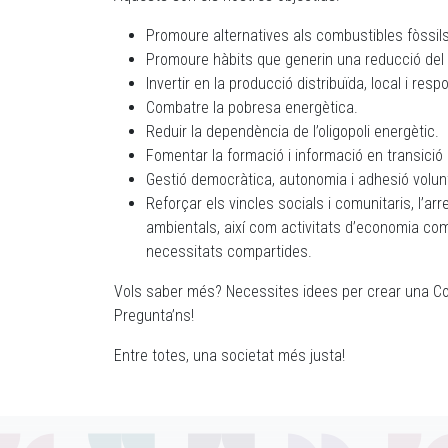
Promoure alternatives als combustibles fòssils
Promoure hàbits que generin una reducció del
Invertir en la producció distribuïda, local i res
Combatre la pobresa energètica.
Reduir la dependència de l’oligopoli energètic.
Fomentar la formació i informació en transició
Gestió democràtica, autonomia i adhesió volunt
Reforçar els vincles socials i comunitaris, l’arr
ambientals, així com activitats d’economia com
necessitats compartides.
Vols saber més? Necessites idees per crear una Com
Pregunta’ns!
Entre totes, una societat més justa!