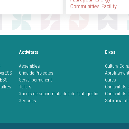
Communities Facility
Activitats
Eixos
S
Assemblea
Cultura Comu
operESS
Crida de Projectes
Aprofitament
rESS
Servei permanent
Cures
altres
Tallers
Comunitats 
Xarxes de suport mutu des de l'autogestió
Comunitats 
Xerrades
Sobirania al