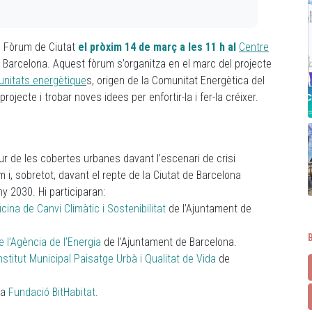
l Fòrum de Ciutat
el pròxim 14 de març a les 11 h al
Centre
 Barcelona. Aquest fòrum s’organitza en el marc del projecte
unitats energètique
s, origen de la Comunitat Energètica del
rojecte i trobar noves idees per enfortir-la i fer-la créixer.
tur de les cobertes urbanes davant l’escenari de crisi
i, sobretot, davant el repte de la Ciutat de Barcelona
y 2030. Hi participaran:
icina de Canvi Climàtic i Sostenibilitat
de l’Ajuntament de
 l’Agència de l’Energia
de l’Ajuntament de Barcelona.
Institut Municipal Paisatge Urbà i Qualitat de Vida
de
la
Fundació BitHabitat
.