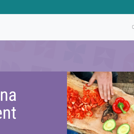
ina
ent