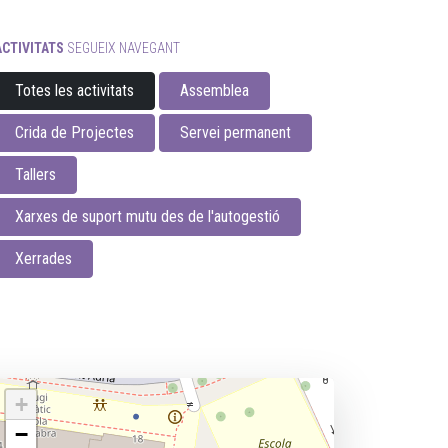
ACTIVITATS
SEGUEIX NAVEGANT
Totes les activitats
Assemblea
Crida de Projectes
Servei permanent
Tallers
Xarxes de suport mutu des de l'autogestió
Xerrades
+
−