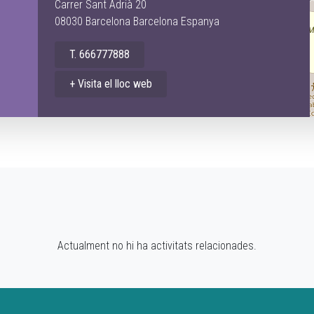
i
Carrer Sant Adrià 20
08030 Barcelona Barcelona Espanya
T. 666777888
+ Visita el lloc web
Actualment no hi ha activitats relacionades.