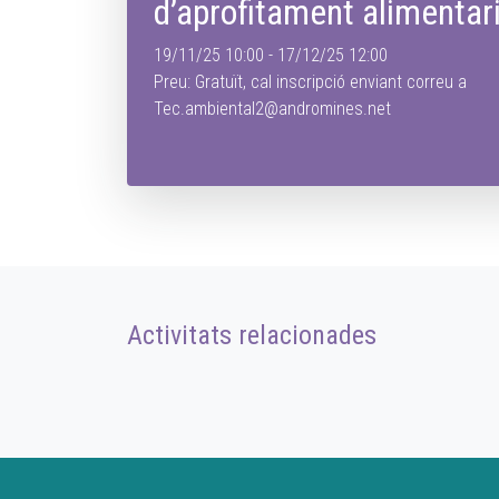
d’aprofitament alimentar
19/11/25 10:00 - 17/12/25 12:00
Preu: Gratuït, cal inscripció enviant correu a
Tec.ambiental2@andromines.net
Activitats relacionades