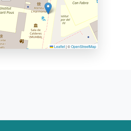
Leaflet
|
©
OpenStreetMap