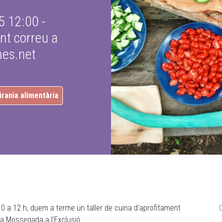
25 12:00
-
ant correu a
es.net
irania alimentària
0 a 12 h, duem a terme un taller de cuina d’aprofitament
a Mossegada a l’Exclusió.