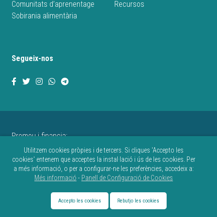
Comunitats d’aprenentage
Recursos
Sobirania alimentària
Segueix-nos
Promou i financia:
Utilitzem cookies pròpies i de tercers. Si cliques 'Accepto les
cookies' entenem que acceptes la instal·lació i ús de les cookies. Per
a més informació, o per a configurar-ne les preferències, accedeix a:
Més informació
-
Panell de Configuració de Cookies
Avís legal
Política de privacitat
Política de cookies
Accepto les cookies
Rebutjo les cookies