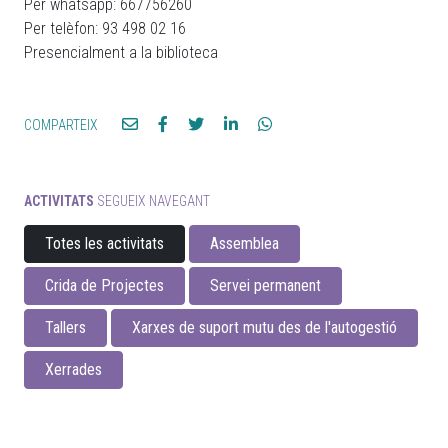
Per whatsapp: 667756260
Per telèfon: 93 498 02 16
Presencialment a la biblioteca
COMPARTEIX
ACTIVITATS
SEGUEIX NAVEGANT
Totes les activitats
Assemblea
Crida de Projectes
Servei permanent
Tallers
Xarxes de suport mutu des de l'autogestió
Xerrades