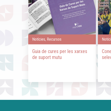
Notícies, Recursos
Notíc
Guia de cures per les xarxes
Cone
de suport mutu
sele