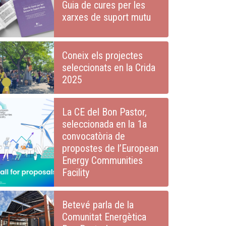
Guia de cures per les
xarxes de suport mutu
Coneix els projectes
seleccionats en la Crida
2025
La CE del Bon Pastor,
seleccionada en la 1a
convocatòria de
propostes de l’European
Energy Communities
Facility
Betevé parla de la
Comunitat Energètica