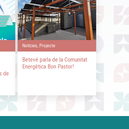
Notícies, Projecte
Betevé parla de la Comunitat
Energètica Bon Pastor!
s de