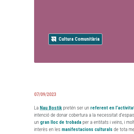
Cultura Comunitària
07/09/2023
La
Nau Bostik
pretén ser un
referent en l’activita
intenció de donar cobertura a la necessitat d’espais p
un
gran lloc de trobada
per a entitats i veïns, i m
interès en les
manifestacions culturals
de tota men