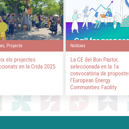
ies, Projecte
Notícies
ix els projectes
La CE del Bon Pastor,
ccionats en la Crida 2025
seleccionada en la 1a
convocatòria de proposte
l’European Energy
Communities Facility